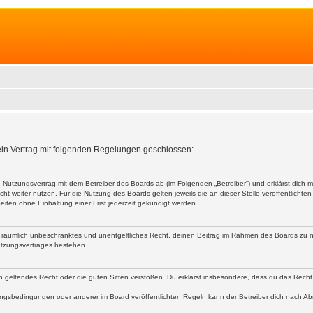
 ein Vertrag mit folgenden Regelungen geschlossen:
nen Nutzungsvertrag mit dem Betreiber des Boards ab (im Folgenden „Betreiber“) und erklärst dic
ht weiter nutzen. Für die Nutzung des Boards gelten jeweils die an dieser Stelle veröffentlichte
iten ohne Einhaltung einer Frist jederzeit gekündigt werden.
 und räumlich unbeschränktes und unentgeltliches Recht, deinen Beitrag im Rahmen des Boards zu 
utzungsvertrages bestehen.
egen geltendes Recht oder die guten Sitten verstoßen. Du erklärst insbesondere, dass du das Recht
ngsbedingungen oder anderer im Board veröffentlichten Regeln kann der Betreiber dich nach A