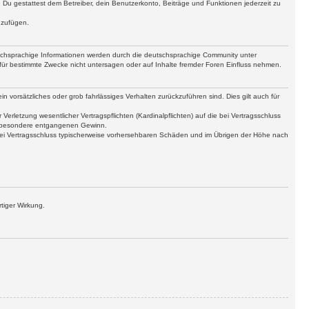
t. Du gestattest dem Betreiber, dein Benutzerkonto, Beiträge und Funktionen jederzeit zu
uzufügen.
tschsprachige Informationen werden durch die deutschsprachige Community unter
für bestimmte Zwecke nicht untersagen oder auf Inhalte fremder Foren Einfluss nehmen.
n vorsätzliches oder grob fahrlässiges Verhalten zurückzuführen sind. Dies gilt auch für
letzung wesentlicher Vertragspflichten (Kardinalpflichten) auf die bei Vertragsschluss
insbesondere entgangenen Gewinn.
bei Vertragsschluss typischerweise vorhersehbaren Schäden und im Übrigen der Höhe nach
tiger Wirkung.