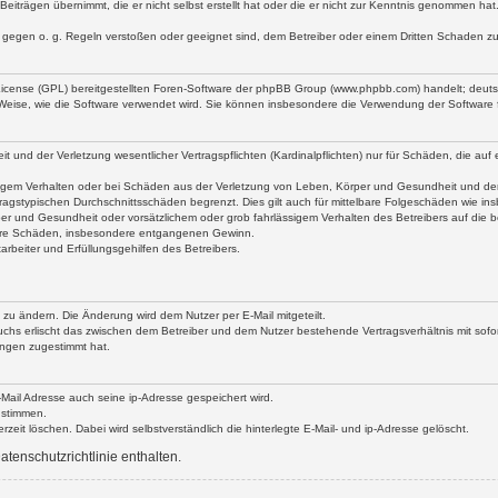
Beiträgen übernimmt, die er nicht selbst erstellt hat oder die er nicht zur Kenntnis genommen ha
e gegen o. g. Regeln verstoßen oder geeignet sind, dem Betreiber oder einem Dritten Schaden z
 License (GPL) bereitgestellten Foren-Software der phpBB Group (www.phpbb.com) handelt; deu
 Weise, wie die Software verwendet wird. Sie können insbesondere die Verwendung der Software 
nd der Verletzung wesentlicher Vertragspflichten (Kardinalpflichten) nur für Schäden, die auf ei
igem Verhalten oder bei Schäden aus der Verletzung von Leben, Körper und Gesundheit und der Ver
ragstypischen Durchschnittsschäden begrenzt. Dies gilt auch für mittelbare Folgeschäden wie 
er und Gesundheit oder vorsätzlichem oder grob fahrlässigem Verhalten des Betreibers auf die 
elbare Schäden, insbesondere entgangenen Gewinn.
rbeiter und Erfüllungsgehilfen des Betreibers.
 zu ändern. Die Änderung wird dem Nutzer per E-Mail mitgeteilt.
uchs erlischt das zwischen dem Betreiber und dem Nutzer bestehende Vertragsverhältnis mit sofor
ungen zugestimmt hat.
ail Adresse auch seine ip-Adresse gespeichert wird.
ustimmen.
eit löschen. Dabei wird selbstverständlich die hinterlegte E-Mail- und ip-Adresse gelöscht.
tenschutzrichtlinie enthalten.