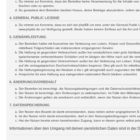
Du nimmst zur Kenntnis, dass der Betreiber keine Verantwortung für die Inhalte von 
löschen oder zu sperren.
Du gestattest dem Betreiber darüber hinaus, deine Beiträge abzuändern, sofern si
4. GENERAL PUBLIC LICENSE
Du nimmst zur Kenntnis, dass es sich bei phpBB um eine unter der General Public
www.phpbb.de zur Verfügung gestellt. Beide haben keinen Einfluss auf die Art und
5. GEWÄHRLEISTUNG
Der Betreiber haftet mit Ausnahme der Verletzung von Leben, Körper und Gesundheit u
mittelbare Folgeschäden wie insbesondere entgangenen Gewinn.
Die Haftung ist gegenüber Verbrauchern außer bei vorsätzlichem oder grob fahrläss
typischerweise vorhersehbaren Schäden und im übrigen der Höhe nach auf die vert
Die Haftung ist gegenüber Unternehmern außer bei der Verletzung von Leben, Körp
auf die vertragstypischen Durchschnittsschäden begrenzt. Dies gilt auch für mitt
Die Haftungsbegrenzung der Absätze a bis c gilt sinngemäß auch zugunsten der Mita
Ansprüche für eine Haftung aus zwingendem nationalem Recht bleiben unberührt.
6. ÄNDERUNGSVORBEHALT
Der Betreiber ist berechtigt, die Nutzungsbedingungen und die Datenschutzrichtlinie
Der Nutzer ist berechtigt, den Änderungen zu widersprechen. Im Falle des Widerspr
Die Änderungen gelten als anerkannt und verbindlich, wenn der Nutzer den Änder
7. DATENSPEICHERUNG
Der Nutzer des Boards ist damit einverstanden, dass neben seiner angegebenen E-M
Ist der Nutzer nicht damit einverstanden, darf er den Nutzungsbedingungen nicht z
Hat der Nutzer bereits einen bestehenden Zugang, kann er diesen gerne selbst jederz
Informationen über den Umgang mit deinen persönlichen Daten sind in der Da