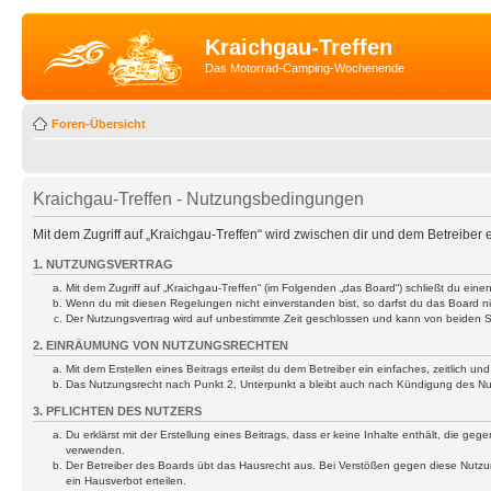
Kraichgau-Treffen
Das Motorrad-Camping-Wochenende
Foren-Übersicht
Kraichgau-Treffen - Nutzungsbedingungen
Mit dem Zugriff auf „Kraichgau-Treffen“ wird zwischen dir und dem Betreiber
1. NUTZUNGSVERTRAG
Mit dem Zugriff auf „Kraichgau-Treffen“ (im Folgenden „das Board“) schließt du ei
Wenn du mit diesen Regelungen nicht einverstanden bist, so darfst du das Board nic
Der Nutzungsvertrag wird auf unbestimmte Zeit geschlossen und kann von beiden Se
2. EINRÄUMUNG VON NUTZUNGSRECHTEN
Mit dem Erstellen eines Beitrags erteilst du dem Betreiber ein einfaches, zeitlich
Das Nutzungsrecht nach Punkt 2, Unterpunkt a bleibt auch nach Kündigung des N
3. PFLICHTEN DES NUTZERS
Du erklärst mit der Erstellung eines Beitrags, dass er keine Inhalte enthält, die g
verwenden.
Der Betreiber des Boards übt das Hausrecht aus. Bei Verstößen gegen diese Nutzu
ein Hausverbot erteilen.