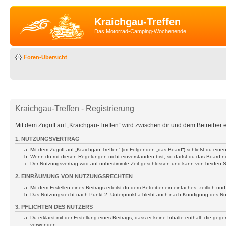
Kraichgau-Treffen
Das Motorrad-Camping-Wochenende
Foren-Übersicht
Kraichgau-Treffen - Registrierung
Mit dem Zugriff auf „Kraichgau-Treffen“ wird zwischen dir und dem Betreiber
1. NUTZUNGSVERTRAG
Mit dem Zugriff auf „Kraichgau-Treffen“ (im Folgenden „das Board“) schließt du ei
Wenn du mit diesen Regelungen nicht einverstanden bist, so darfst du das Board nic
Der Nutzungsvertrag wird auf unbestimmte Zeit geschlossen und kann von beiden Se
2. EINRÄUMUNG VON NUTZUNGSRECHTEN
Mit dem Erstellen eines Beitrags erteilst du dem Betreiber ein einfaches, zeitlich
Das Nutzungsrecht nach Punkt 2, Unterpunkt a bleibt auch nach Kündigung des N
3. PFLICHTEN DES NUTZERS
Du erklärst mit der Erstellung eines Beitrags, dass er keine Inhalte enthält, die g
verwenden.