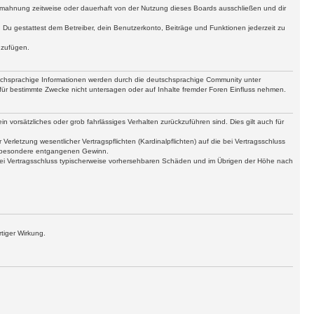
bmahnung zeitweise oder dauerhaft von der Nutzung dieses Boards ausschließen und dir
t. Du gestattest dem Betreiber, dein Benutzerkonto, Beiträge und Funktionen jederzeit zu
uzufügen.
tschsprachige Informationen werden durch die deutschsprachige Community unter
für bestimmte Zwecke nicht untersagen oder auf Inhalte fremder Foren Einfluss nehmen.
n vorsätzliches oder grob fahrlässiges Verhalten zurückzuführen sind. Dies gilt auch für
letzung wesentlicher Vertragspflichten (Kardinalpflichten) auf die bei Vertragsschluss
insbesondere entgangenen Gewinn.
bei Vertragsschluss typischerweise vorhersehbaren Schäden und im Übrigen der Höhe nach
tiger Wirkung.