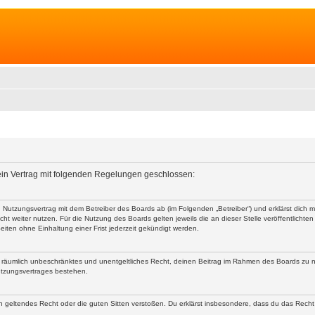
 ein Vertrag mit folgenden Regelungen geschlossen:
nen Nutzungsvertrag mit dem Betreiber des Boards ab (im Folgenden „Betreiber“) und erklärst dic
ht weiter nutzen. Für die Nutzung des Boards gelten jeweils die an dieser Stelle veröffentlichte
iten ohne Einhaltung einer Frist jederzeit gekündigt werden.
 und räumlich unbeschränktes und unentgeltliches Recht, deinen Beitrag im Rahmen des Boards zu 
utzungsvertrages bestehen.
egen geltendes Recht oder die guten Sitten verstoßen. Du erklärst insbesondere, dass du das Recht