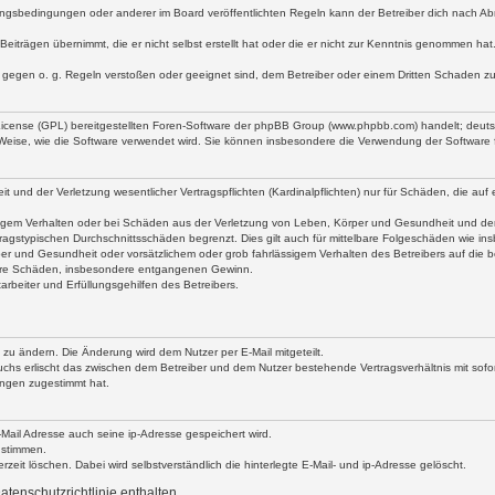
ngsbedingungen oder anderer im Board veröffentlichten Regeln kann der Betreiber dich nach A
Beiträgen übernimmt, die er nicht selbst erstellt hat oder die er nicht zur Kenntnis genommen ha
e gegen o. g. Regeln verstoßen oder geeignet sind, dem Betreiber oder einem Dritten Schaden z
 License (GPL) bereitgestellten Foren-Software der phpBB Group (www.phpbb.com) handelt; deu
 Weise, wie die Software verwendet wird. Sie können insbesondere die Verwendung der Software 
nd der Verletzung wesentlicher Vertragspflichten (Kardinalpflichten) nur für Schäden, die auf ei
igem Verhalten oder bei Schäden aus der Verletzung von Leben, Körper und Gesundheit und der Ver
ragstypischen Durchschnittsschäden begrenzt. Dies gilt auch für mittelbare Folgeschäden wie 
er und Gesundheit oder vorsätzlichem oder grob fahrlässigem Verhalten des Betreibers auf die 
elbare Schäden, insbesondere entgangenen Gewinn.
rbeiter und Erfüllungsgehilfen des Betreibers.
 zu ändern. Die Änderung wird dem Nutzer per E-Mail mitgeteilt.
uchs erlischt das zwischen dem Betreiber und dem Nutzer bestehende Vertragsverhältnis mit sofor
ungen zugestimmt hat.
ail Adresse auch seine ip-Adresse gespeichert wird.
ustimmen.
eit löschen. Dabei wird selbstverständlich die hinterlegte E-Mail- und ip-Adresse gelöscht.
tenschutzrichtlinie enthalten.