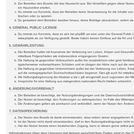
Der Betreiber des Boards übt das Hausrecht aus. Bei Verstößen gegen diese Nutzu
ein Hausverbot erteilen.
Du nimmst zur Kenntnis, dass der Betreiber keine Verantwortung für die Inhalte von 
löschen oder zu sperren.
Du gestattest dem Betreiber darüber hinaus, deine Beiträge abzuändern, sofern si
4. GENERAL PUBLIC LICENSE
Du nimmst zur Kenntnis, dass es sich bei phpBB um eine unter der General Public
www.phpbb.de zur Verfügung gestellt. Beide haben keinen Einfluss auf die Art und
5. GEWÄHRLEISTUNG
Der Betreiber haftet mit Ausnahme der Verletzung von Leben, Körper und Gesundheit u
mittelbare Folgeschäden wie insbesondere entgangenen Gewinn.
Die Haftung ist gegenüber Verbrauchern außer bei vorsätzlichem oder grob fahrläss
typischerweise vorhersehbaren Schäden und im übrigen der Höhe nach auf die vert
Die Haftung ist gegenüber Unternehmern außer bei der Verletzung von Leben, Körp
auf die vertragstypischen Durchschnittsschäden begrenzt. Dies gilt auch für mitt
Die Haftungsbegrenzung der Absätze a bis c gilt sinngemäß auch zugunsten der Mita
Ansprüche für eine Haftung aus zwingendem nationalem Recht bleiben unberührt.
6. ÄNDERUNGSVORBEHALT
Der Betreiber ist berechtigt, die Nutzungsbedingungen und die Datenschutzrichtlinie
Der Nutzer ist berechtigt, den Änderungen zu widersprechen. Im Falle des Widerspr
Die Änderungen gelten als anerkannt und verbindlich, wenn der Nutzer den Änder
7. DATENSPEICHERUNG
Der Nutzer des Boards ist damit einverstanden, dass neben seiner angegebenen E-M
Ist der Nutzer nicht damit einverstanden, darf er den Nutzungsbedingungen nicht z
Hat der Nutzer bereits einen bestehenden Zugang, kann er diesen gerne selbst jederz
Informationen über den Umgang mit deinen persönlichen Daten sind in der Da