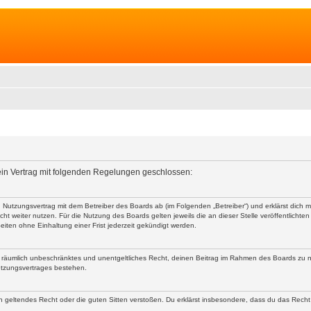
 ein Vertrag mit folgenden Regelungen geschlossen:
nen Nutzungsvertrag mit dem Betreiber des Boards ab (im Folgenden „Betreiber“) und erklärst dic
ht weiter nutzen. Für die Nutzung des Boards gelten jeweils die an dieser Stelle veröffentlichte
iten ohne Einhaltung einer Frist jederzeit gekündigt werden.
 und räumlich unbeschränktes und unentgeltliches Recht, deinen Beitrag im Rahmen des Boards zu 
utzungsvertrages bestehen.
egen geltendes Recht oder die guten Sitten verstoßen. Du erklärst insbesondere, dass du das Recht