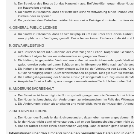
Der Betreiber des Boards übt das Hausrecht aus. Bei Verstößen gegen diese Nutzu
ein Hausverbot erteilen.
Du nimmst zur Kenntnis, dass der Betreiber keine Verantwortung für die Inhalte von 
löschen oder zu sperren.
Du gestattest dem Betreiber darüber hinaus, deine Beiträge abzuändern, sofern si
4. GENERAL PUBLIC LICENSE
Du nimmst zur Kenntnis, dass es sich bei phpBB um eine unter der General Public
www.phpbb.de zur Verfügung gestellt. Beide haben keinen Einfluss auf die Art und
5. GEWÄHRLEISTUNG
Der Betreiber haftet mit Ausnahme der Verletzung von Leben, Körper und Gesundheit u
mittelbare Folgeschäden wie insbesondere entgangenen Gewinn.
Die Haftung ist gegenüber Verbrauchern außer bei vorsätzlichem oder grob fahrläss
typischerweise vorhersehbaren Schäden und im übrigen der Höhe nach auf die vert
Die Haftung ist gegenüber Unternehmern außer bei der Verletzung von Leben, Körp
auf die vertragstypischen Durchschnittsschäden begrenzt. Dies gilt auch für mitt
Die Haftungsbegrenzung der Absätze a bis c gilt sinngemäß auch zugunsten der Mita
Ansprüche für eine Haftung aus zwingendem nationalem Recht bleiben unberührt.
6. ÄNDERUNGSVORBEHALT
Der Betreiber ist berechtigt, die Nutzungsbedingungen und die Datenschutzrichtlinie
Der Nutzer ist berechtigt, den Änderungen zu widersprechen. Im Falle des Widerspr
Die Änderungen gelten als anerkannt und verbindlich, wenn der Nutzer den Änder
7. DATENSPEICHERUNG
Der Nutzer des Boards ist damit einverstanden, dass neben seiner angegebenen E-M
Ist der Nutzer nicht damit einverstanden, darf er den Nutzungsbedingungen nicht z
Hat der Nutzer bereits einen bestehenden Zugang, kann er diesen gerne selbst jederz
Informationen über den Umgang mit deinen persönlichen Daten sind in der Da