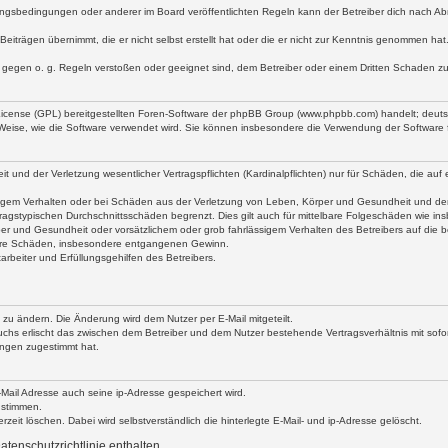
ngsbedingungen oder anderer im Board veröffentlichten Regeln kann der Betreiber dich nach A
Beiträgen übernimmt, die er nicht selbst erstellt hat oder die er nicht zur Kenntnis genommen ha
e gegen o. g. Regeln verstoßen oder geeignet sind, dem Betreiber oder einem Dritten Schaden z
 License (GPL) bereitgestellten Foren-Software der phpBB Group (www.phpbb.com) handelt; deu
 Weise, wie die Software verwendet wird. Sie können insbesondere die Verwendung der Software 
nd der Verletzung wesentlicher Vertragspflichten (Kardinalpflichten) nur für Schäden, die auf ei
igem Verhalten oder bei Schäden aus der Verletzung von Leben, Körper und Gesundheit und der Ver
ragstypischen Durchschnittsschäden begrenzt. Dies gilt auch für mittelbare Folgeschäden wie 
er und Gesundheit oder vorsätzlichem oder grob fahrlässigem Verhalten des Betreibers auf die 
elbare Schäden, insbesondere entgangenen Gewinn.
rbeiter und Erfüllungsgehilfen des Betreibers.
 zu ändern. Die Änderung wird dem Nutzer per E-Mail mitgeteilt.
uchs erlischt das zwischen dem Betreiber und dem Nutzer bestehende Vertragsverhältnis mit sofor
ungen zugestimmt hat.
ail Adresse auch seine ip-Adresse gespeichert wird.
ustimmen.
eit löschen. Dabei wird selbstverständlich die hinterlegte E-Mail- und ip-Adresse gelöscht.
tenschutzrichtlinie enthalten.