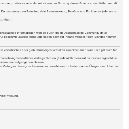
bmahnung zeitweise oder dauerhaft von der Nutzung dieses Boards ausschließen und dir
t. Du gestattest dem Betreiber, dein Benutzerkonto, Beiträge und Funktionen jederzeit zu
uzufügen.
tschsprachige Informationen werden durch die deutschsprachige Community unter
für bestimmte Zwecke nicht untersagen oder auf Inhalte fremder Foren Einfluss nehmen.
n vorsätzliches oder grob fahrlässiges Verhalten zurückzuführen sind. Dies gilt auch für
letzung wesentlicher Vertragspflichten (Kardinalpflichten) auf die bei Vertragsschluss
insbesondere entgangenen Gewinn.
bei Vertragsschluss typischerweise vorhersehbaren Schäden und im Übrigen der Höhe nach
tiger Wirkung.