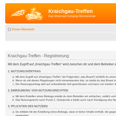
Kraichgau-Treffen
Das Motorrad-Camping-Wochenende
Foren-Übersicht
Kraichgau-Treffen - Registrierung
Mit dem Zugriff auf „Kraichgau-Treffen“ wird zwischen dir und dem Betreiber
1. NUTZUNGSVERTRAG
Mit dem Zugriff auf „Kraichgau-Treffen“ (im Folgenden „das Board“) schließt du ei
Wenn du mit diesen Regelungen nicht einverstanden bist, so darfst du das Board nic
Der Nutzungsvertrag wird auf unbestimmte Zeit geschlossen und kann von beiden Se
2. EINRÄUMUNG VON NUTZUNGSRECHTEN
Mit dem Erstellen eines Beitrags erteilst du dem Betreiber ein einfaches, zeitlich
Das Nutzungsrecht nach Punkt 2, Unterpunkt a bleibt auch nach Kündigung des N
3. PFLICHTEN DES NUTZERS
Du erklärst mit der Erstellung eines Beitrags, dass er keine Inhalte enthält, die g
verwenden.