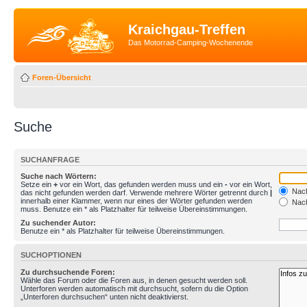
Kraichgau-Treffen
Das Motorrad-Camping-Wochenende
Foren-Übersicht
Suche
SUCHANFRAGE
Suche nach Wörtern:
Setze ein
+
vor ein Wort, das gefunden werden muss und ein
-
vor ein Wort,
Nach
das nicht gefunden werden darf. Verwende mehrere Wörter getrennt durch
|
innerhalb einer Klammer, wenn nur eines der Wörter gefunden werden
Nach
muss. Benutze ein * als Platzhalter für teilweise Übereinstimmungen.
Zu suchender Autor:
Benutze ein * als Platzhalter für teilweise Übereinstimmungen.
SUCHOPTIONEN
Zu durchsuchende Foren:
Wähle das Forum oder die Foren aus, in denen gesucht werden soll.
Unterforen werden automatisch mit durchsucht, sofern du die Option
„Unterforen durchsuchen“ unten nicht deaktivierst.