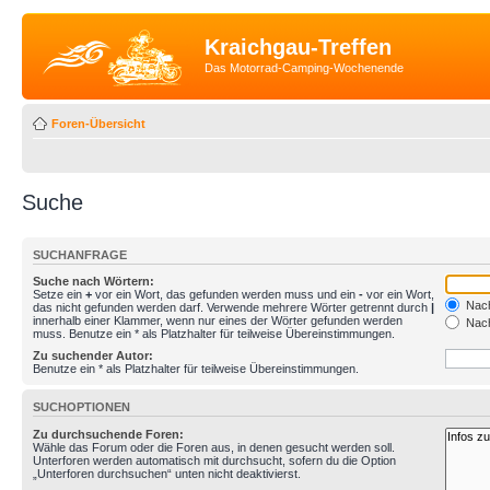
Kraichgau-Treffen
Das Motorrad-Camping-Wochenende
Foren-Übersicht
Suche
SUCHANFRAGE
Suche nach Wörtern:
Setze ein
+
vor ein Wort, das gefunden werden muss und ein
-
vor ein Wort,
Nach
das nicht gefunden werden darf. Verwende mehrere Wörter getrennt durch
|
innerhalb einer Klammer, wenn nur eines der Wörter gefunden werden
Nach
muss. Benutze ein * als Platzhalter für teilweise Übereinstimmungen.
Zu suchender Autor:
Benutze ein * als Platzhalter für teilweise Übereinstimmungen.
SUCHOPTIONEN
Zu durchsuchende Foren:
Wähle das Forum oder die Foren aus, in denen gesucht werden soll.
Unterforen werden automatisch mit durchsucht, sofern du die Option
„Unterforen durchsuchen“ unten nicht deaktivierst.