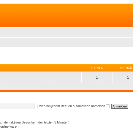
THEMEN
BEITRÄ
1
1
|
Mich bei jedem Besuch automatisch anmelden
auf den aktiven Besuchern der letzten 5 Minuten)
 online waren.