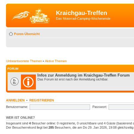
Kraichgau-Treffen
Das Motorrad-Camping-Wochenende
Foren-Übersicht
Unbeantwortete Themen
•
Aktive Themen
FORUM
Infos zur Anmeldung im Kraichgau-Treffen Forum
Das Forum ist erst nach der Anmeldung sichtbar.
ANMELDEN
•
REGISTRIEREN
Benutzername:
Passwort:
WER IST ONLINE?
Insgesamt sind
4
Besucher online: 0 registrierte, 0 unsichtbare und 4 Gäste (basierend 
Der Besucherrekord liegt bei
285
Besuchern, die am Do 29. Jan 2026, 19:08 gleichzeitig