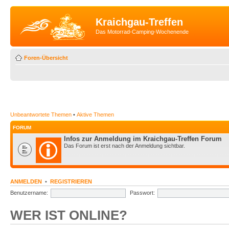
Kraichgau-Treffen
Das Motorrad-Camping-Wochenende
Foren-Übersicht
Unbeantwortete Themen
•
Aktive Themen
FORUM
Infos zur Anmeldung im Kraichgau-Treffen Forum
Das Forum ist erst nach der Anmeldung sichtbar.
ANMELDEN
•
REGISTRIEREN
Benutzername:
Passwort:
WER IST ONLINE?