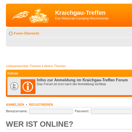
Kraichgau-Treffen
Das Motorrad-Camping-Wochenende
Foren-Übersicht
Unbeantwortete Themen
•
Aktive Themen
FORUM
Infos zur Anmeldung im Kraichgau-Treffen Forum
Das Forum ist erst nach der Anmeldung sichtbar.
ANMELDEN
•
REGISTRIEREN
Benutzername:
Passwort:
WER IST ONLINE?