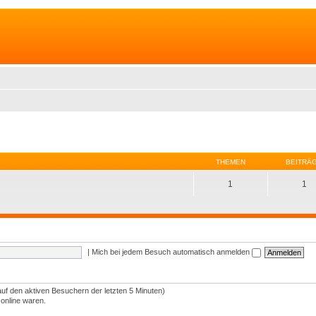
THEMEN
BEITRÄ
1
1
|
Mich bei jedem Besuch automatisch anmelden
auf den aktiven Besuchern der letzten 5 Minuten)
 online waren.