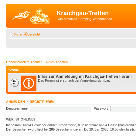
Kraichgau-Treffen
Das Motorrad-Camping-Wochenende
Foren-Übersicht
Unbeantwortete Themen
•
Aktive Themen
FORUM
Infos zur Anmeldung im Kraichgau-Treffen Forum
Das Forum ist erst nach der Anmeldung sichtbar.
ANMELDEN
•
REGISTRIEREN
Benutzername:
Passwort:
WER IST ONLINE?
Insgesamt sind
4
Besucher online: 0 registrierte, 0 unsichtbare und 4 Gäste (basierend 
Der Besucherrekord liegt bei
285
Besuchern, die am Do 29. Jan 2026, 19:08 gleichzeitig