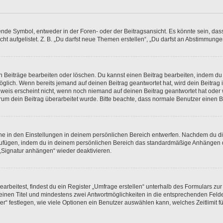
e Symbol, entweder in der Foren- oder der Beitragsansicht. Es könnte sein, dass e
ht aufgelistet. Z. B. „Du darfst neue Themen erstellen“, „Du darfst an Abstimmung
n Beiträge bearbeiten oder löschen. Du kannst einen Beitrag bearbeiten, indem du
möglich. Wenn bereits jemand auf deinen Beitrag geantwortet hat, wird dein Beitra
nweis erscheint nicht, wenn noch niemand auf deinen Beitrag geantwortet hat oder 
 warum dein Beitrag überarbeitet wurde. Bitte beachte, dass normale Benutzer einen
e in den Einstellungen in deinem persönlichen Bereich entwerfen. Nachdem du die 
zufügen, indem du in deinem persönlichen Bereich das standardmäßige Anhängen d
 „Signatur anhängen“ wieder deaktivieren.
beitest, findest du ein Register „Umfrage erstellen“ unterhalb des Formulars zur 
t einen Titel und mindestens zwei Antwortmöglichkeiten in die entsprechenden Felde
r“ festlegen, wie viele Optionen ein Benutzer auswählen kann, welches Zeitlimit fü