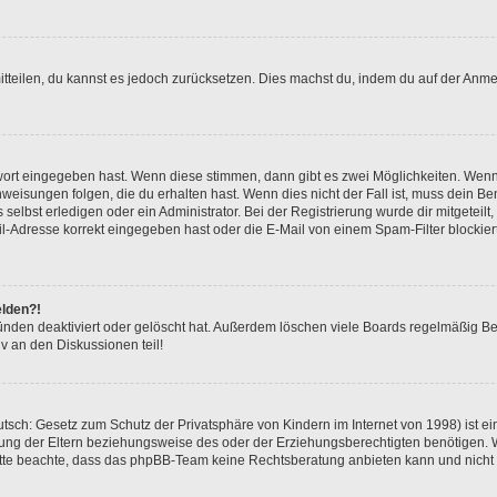
mitteilen, du kannst es jedoch zurücksetzen. Dies machst du, indem du auf der Anm
swort eingegeben hast. Wenn diese stimmen, dann gibt es zwei Möglichkeiten. Wen
eisungen folgen, die du erhalten hast. Wenn dies nicht der Fall ist, muss dein Ben
lbst erledigen oder ein Administrator. Bei der Registrierung wurde dir mitgeteilt, 
-Adresse korrekt eingegeben hast oder die E-Mail von einem Spam-Filter blockiert
elden?!
nden deaktiviert oder gelöscht hat. Außerdem löschen viele Boards regelmäßig Ben
v an den Diskussionen teil!
sch: Gesetz zum Schutz der Privatsphäre von Kindern im Internet von 1998) ist ei
ng der Eltern beziehungsweise des oder der Erziehungsberechtigten benötigen. Wenn
. Bitte beachte, dass das phpBB-Team keine Rechtsberatung anbieten kann und nicht d