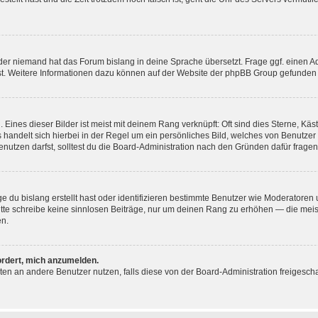
der niemand hat das Forum bislang in deine Sprache übersetzt. Frage ggf. einen Adm
est. Weitere Informationen dazu können auf der Website der phpBB Group gefunden
Eines dieser Bilder ist meist mit deinem Rang verknüpft: Oft sind dies Sterne, Kä
s handelt sich hierbei in der Regel um ein persönliches Bild, welches von Benutzer
utzen darfst, solltest du die Board-Administration nach den Gründen dafür fragen
e du bislang erstellt hast oder identifizieren bestimmte Benutzer wie Moderatore
 Bitte schreibe keine sinnlosen Beiträge, nur um deinen Rang zu erhöhen — die mei
en.
ordert, mich anzumelden.
ichten an andere Benutzer nutzen, falls diese von der Board-Administration freige