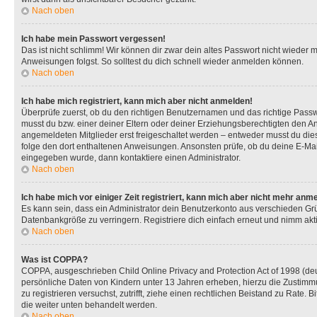
Nach oben
Ich habe mein Passwort vergessen!
Das ist nicht schlimm! Wir können dir zwar dein altes Passwort nicht wieder 
Anweisungen folgst. So solltest du dich schnell wieder anmelden können.
Nach oben
Ich habe mich registriert, kann mich aber nicht anmelden!
Überprüfe zuerst, ob du den richtigen Benutzernamen und das richtige Pas
musst du bzw. einer deiner Eltern oder deiner Erziehungsberechtigten den Anw
angemeldeten Mitglieder erst freigeschaltet werden – entweder musst du dies se
folge den dort enthaltenen Anweisungen. Ansonsten prüfe, ob du deine E-Mail
eingegeben wurde, dann kontaktiere einen Administrator.
Nach oben
Ich habe mich vor einiger Zeit registriert, kann mich aber nicht mehr anm
Es kann sein, dass ein Administrator dein Benutzerkonto aus verschieden Grü
Datenbankgröße zu verringern. Registriere dich einfach erneut und nimm akti
Nach oben
Was ist COPPA?
COPPA, ausgeschrieben Child Online Privacy and Protection Act of 1998 (deut
persönliche Daten von Kindern unter 13 Jahren erheben, hierzu die Zustimmu
zu registrieren versuchst, zutrifft, ziehe einen rechtlichen Beistand zu Rate
die weiter unten behandelt werden.
Nach oben