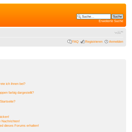
Erweiterte Suche
FAQ
Registrieren
Anmelden
ete ich ihnen bei?
pen farbig dargestellt?
Startseite?
hicken!
 Nachrichten!
ied dieses Forums erhalten!