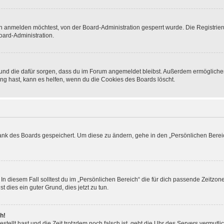
h anmelden möchtest, von der Board-Administration gesperrt wurde. Die Registrie
ard-Administration.
t und die dafür sorgen, dass du im Forum angemeldet bleibst. Außerdem ermögliche
ng hast, kann es helfen, wenn du die Cookies des Boards löscht.
bank des Boards gespeichert. Um diese zu ändern, gehe in den „Persönlichen Bereic
In diesem Fall solltest du im „Persönlichen Bereich“ die für dich passende Zeitzone 
t dies ein guter Grund, dies jetzt zu tun.
h!
estellt hast und die Zeit trotzdem noch falsch ist, geht die Uhr des Servers vermutl