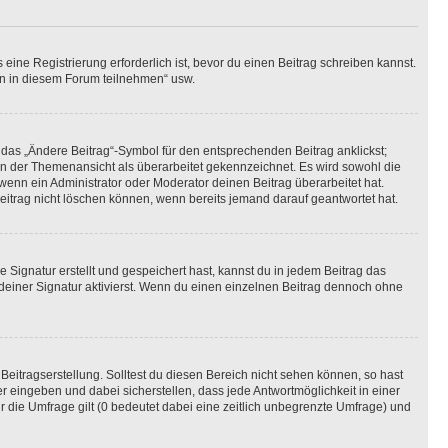
ine Registrierung erforderlich ist, bevor du einen Beitrag schreiben kannst.
en in diesem Forum teilnehmen“ usw.
 das „Ändere Beitrag“-Symbol für den entsprechenden Beitrag anklickst;
g in der Themenansicht als überarbeitet gekennzeichnet. Es wird sowohl die
wenn ein Administrator oder Moderator deinen Beitrag überarbeitet hat.
 Beitrag nicht löschen können, wenn bereits jemand darauf geantwortet hat.
Signatur erstellt und gespeichert hast, kannst du in jedem Beitrag das
einer Signatur aktivierst. Wenn du einen einzelnen Beitrag dennoch ohne
Beitragserstellung. Solltest du diesen Bereich nicht sehen können, so hast
r eingeben und dabei sicherstellen, dass jede Antwortmöglichkeit in einer
r die Umfrage gilt (0 bedeutet dabei eine zeitlich unbegrenzte Umfrage) und