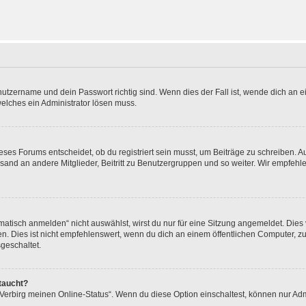
utzername und dein Passwort richtig sind. Wenn dies der Fall ist, wende dich an ei
welches ein Administrator lösen muss.
es Forums entscheidet, ob du registriert sein musst, um Beiträge zu schreiben. Auf j
sand an andere Mitglieder, Beitritt zu Benutzergruppen und so weiter. Wir empfehlen 
isch anmelden“ nicht auswählst, wirst du nur für eine Sitzung angemeldet. Dies 
Dies ist nicht empfehlenswert, wenn du dich an einem öffentlichen Computer, zum 
geschaltet.
taucht?
 „Verbirg meinen Online-Status“. Wenn du diese Option einschaltest, können nur Ad