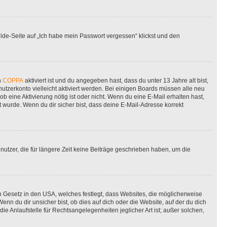
elde-Seite auf „Ich habe mein Passwort vergessen“ klickst und den
n
COPPA
aktiviert ist und du angegeben hast, dass du unter 13 Jahre alt bist,
utzerkonto vielleicht aktiviert werden. Bei einigen Boards müssen alle neu
ob eine Aktivierung nötig ist oder nicht. Wenn du eine E-Mail erhalten hast,
 wurde. Wenn du dir sicher bist, dass deine E-Mail-Adresse korrekt
utzer, die für längere Zeit keine Beiträge geschrieben haben, um die
n Gesetz in den USA, welches festlegt, dass Websites, die möglicherweise
 du dir unsicher bist, ob dies auf dich oder die Website, auf der du dich
ie Anlaufstelle für Rechtsangelegenheiten jeglicher Art ist; außer solchen,