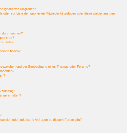
d ignorierten Mitglieder?
de oder zur Liste der ignorierten Mitglieder hinzufügen oder diese wieder aus den
en durchsuchen?
rgebnisse?
re Seite?
Themen finden?
Lesezeichen und der Beobachtung eines Themas oder Forums?
eobachten?
gen?
 zulässig?
hänge erhalten?
?
hwerden oder juristische Anfragen zu diesem Forum gibt?