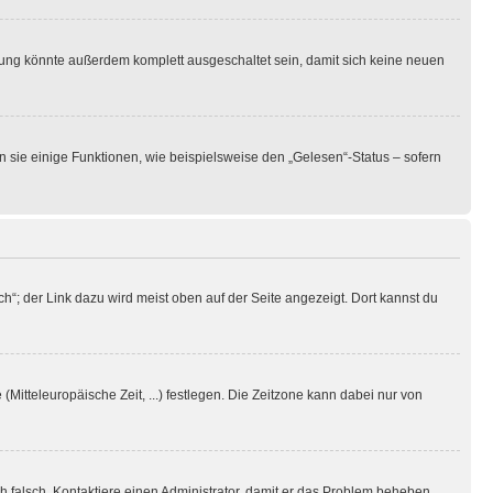
rung könnte außerdem komplett ausgeschaltet sein, damit sich keine neuen
n sie einige Funktionen, wie beispielsweise den „Gelesen“-Status – sofern
h“; der Link dazu wird meist oben auf der Seite angezeigt. Dort kannst du
(Mitteleuropäische Zeit, ...) festlegen. Die Zeitzone kann dabei nur von
ich falsch. Kontaktiere einen Administrator, damit er das Problem beheben