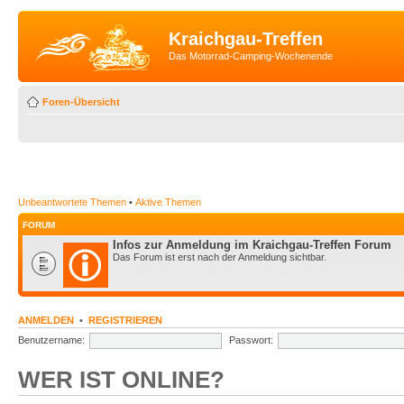
Kraichgau-Treffen
Das Motorrad-Camping-Wochenende
Foren-Übersicht
Unbeantwortete Themen
•
Aktive Themen
FORUM
Infos zur Anmeldung im Kraichgau-Treffen Forum
Das Forum ist erst nach der Anmeldung sichtbar.
ANMELDEN
•
REGISTRIEREN
Benutzername:
Passwort:
WER IST ONLINE?